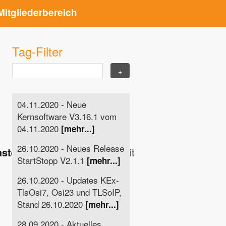
Mitgliederbereich
Tag-Filter
04.11.2020 - Neue
Kernsoftware V3.16.1 vom
04.11.2020
[mehr...]
26.10.2020 - Neues Release
master/CHANGELOG.md
bereit
StartStopp V2.1.1
[mehr...]
26.10.2020 - Updates KEx-
TlsOsi7, Osi23 und TLSoIP,
Stand 26.10.2020
[mehr...]
28.09.2020 - Aktuelles