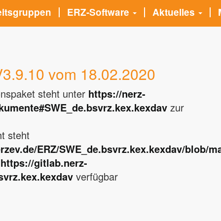
eitsgruppen
ERZ-Software
Aktuelles
3.9.10 vom 18.02.2020
ionspaket steht unter
https://nerz-
okumente#SWE_de.bsvrz.kex.kexdav
zur
t steht
erzev.de/ERZ/
SWE_de.bsvrz.kex.kexdav
/blob/
r
https://gitlab.nerz-
vrz.kex.kexdav
verfügbar