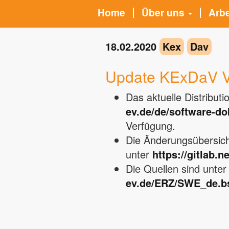
Home
Über uns
Arb
18.02.2020
Kex
Dav
Update KExDaV V
Das aktuelle Distribut
ev.de/de/software-d
Verfügung.
Die Änderungsübersich
unter
https://gitlab.n
Die Quellen sind unte
ev.de/ERZ/SWE_de.bs