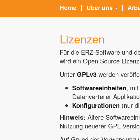
Home
Über uns
Arb
Lizenzen
Für die ERZ-Software und de
wird ein Open Source Lizenz
Unter
GPLv3
werden veröffen
Softwareeinheiten
, mi
Datenverteiler Applikati
Konfigurationen
(nur di
Hinweis:
Ältere Softwareeinh
Nutzung neuerer GPL Version
Auf Grund der Verwendung vo