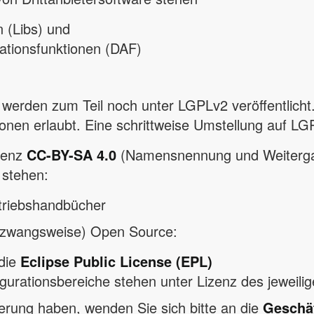
n (Libs) und
kationsfunktionen (DAF)
 werden zum Teil noch unter LGPLv2 veröffentlicht. 
nen erlaubt. Eine schrittweise Umstellung auf LGP
zenz
CC-BY-SA 4.0
(Namensnennung und Weiterg
 stehen:
triebshandbücher
 (zwangsweise) Open Source:
die
Eclipse Public License (EPL)
gurationsbereiche stehen unter Lizenz des jeweili
erung haben, wenden Sie sich bitte an die
Geschäf