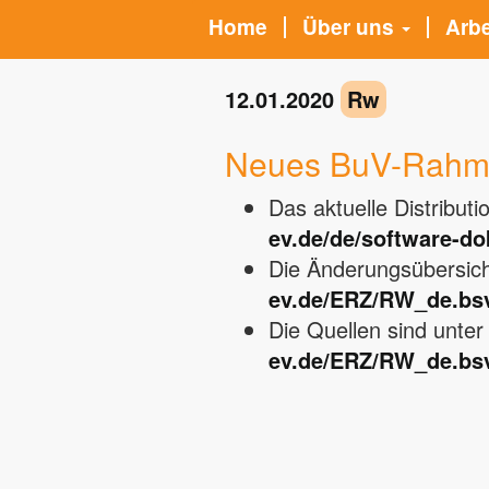
Home
Über uns
Arb
12.01.2020
Rw
Neues BuV-Rahme
Das aktuelle Distribut
ev.de/de/software-d
Die Änderungsübersich
ev.de/ERZ/RW_de.bs
Die Quellen sind unte
ev.de/ERZ/RW_de.bsv