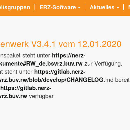
eitsgruppen
ERZ-Software
Aktuelles
nwerk V3.4.1 vom 12.01.2020
ionspaket steht unter
https://nerz-
okumente#RW_de.bsvrz.buv.rw
zur Verfügung.
t steht unter
https://gitlab.nerz-
vrz.buv.rw/blob/develop/CHANGELOG
.md bereit
r
https://gitlab.nerz-
rz.buv.rw
verfügbar