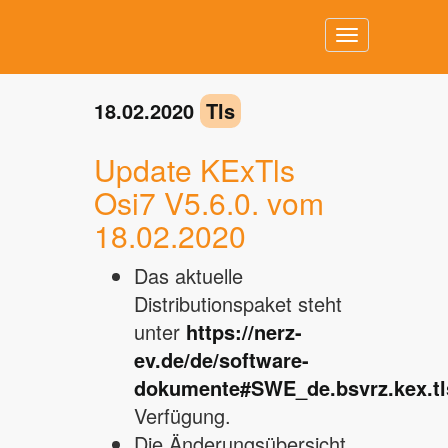
Toggle
navigation
18.02.2020
Tls
Update KExTls
Osi7 V5.6.0. vom
18.02.2020
Das aktuelle
Distributionspaket steht
unter
https://nerz-
ev.de/de/software-
dokumente#SWE_de.bsvrz.kex.tl
Verfügung.
Die Änderungsübersicht